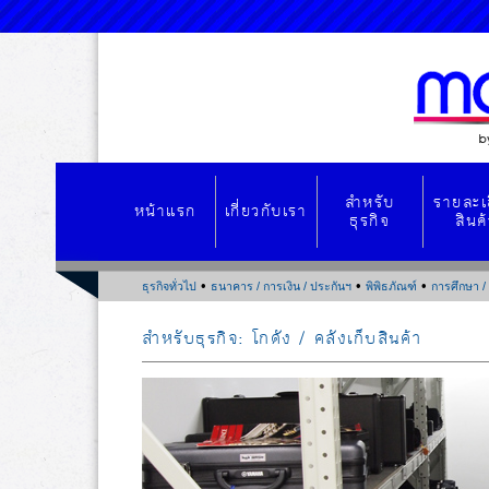
สำหรับ
รายละเ
หน้าแรก
เกี่ยวกับเรา
ธุรกิจ
สินค
•
•
•
ธุรกิจทั่วไป
ธนาคาร / การเงิน / ประกันฯ
พิพิธภัณฑ์
การศึกษา / 
สำหรับธุรกิจ
: โกดัง / คลังเก็บสินค้า