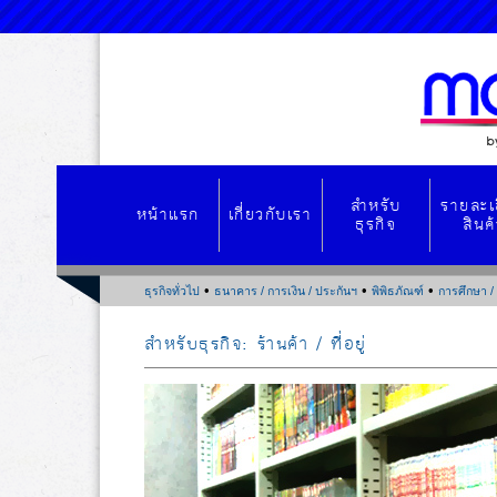
สำหรับ
รายละเ
หน้าแรก
เกี่ยวกับเรา
ธุรกิจ
สินค
•
•
•
ธุรกิจทั่วไป
ธนาคาร / การเงิน / ประกันฯ
พิพิธภัณฑ์
การศึกษา / 
สำหรับธุรกิจ
: ร้านค้า / ที่อยู่