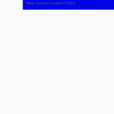
Tellus Systems Limited © 2013
Mechanical
Drive
Mobilux
Electrical
Drive
Mobilux
Side2Side
Mobilux
Accessories
All
Products