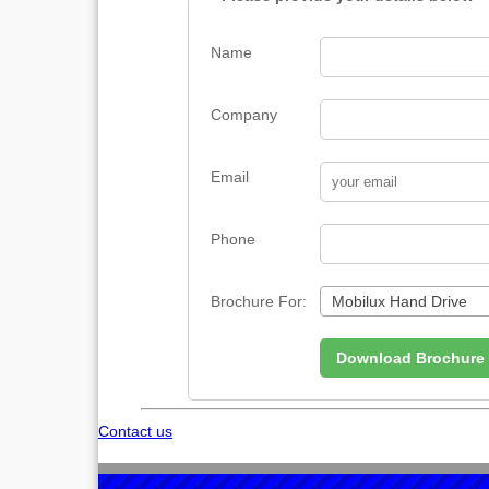
Name
Company
Email
Phone
Brochure For:
Brochure
Mobilux Hand Drive
For:
Download Brochure
Mobilux
Hand
Contact us
Drive
Mobilux