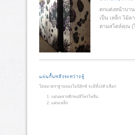
ตกแต่งหน้าบานตู
เป็น เหล็ก ไม้ล
ตามสไตล์คุณ (ไ
แผ่นกั้นหลังระหว่างตู้
โดยมาตราฐานของโมบิลักซ์ จะมีทั้ง2ตัวเลือก:
แผ่นพลาสติกพอลิโพรไพลีน
แผ่นเหล็ก